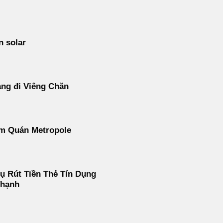
n solar
ng đi Viêng Chăn
m Quán Metropole
ụ Rút Tiền Thẻ Tín Dụng
Thạnh