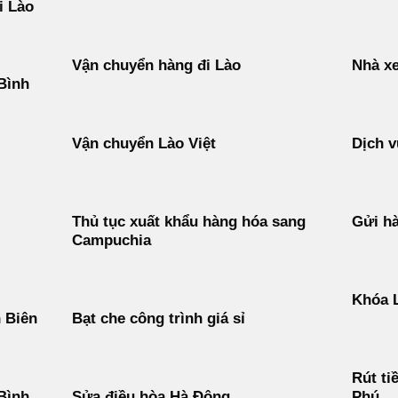
i Lào
Vận chuyển hàng đi Lào
Nhà xe
Bình
Vận chuyển Lào Việt
Dịch v
Thủ tục xuất khẩu hàng hóa sang
Gửi h
Campuchia
Khóa 
n Biên
Bạt che công trình giá sỉ
Rút ti
 Bình
Sửa điều hòa Hà Đông
Phú