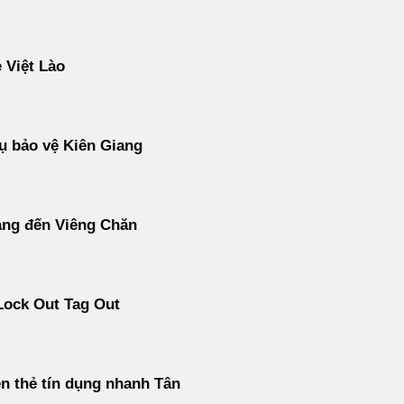
 Việt Lào
ụ bảo vệ Kiên Giang
àng đến Viêng Chăn
Lock Out Tag Out
ền thẻ tín dụng nhanh Tân